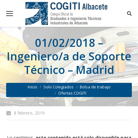
01/02/2018 –
Ingeniero/a de Soporte
Técnico – Madrid
You are here:
Inicio
Solo Colegiados
Bolsa de trabajo
Ofertas COGITI
8 febrero, 2019
Lo sentimos,
este contenido está solo disponible para