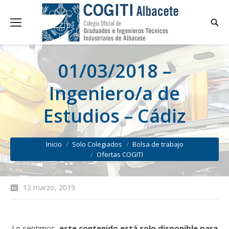
01/03/2018 –
Ingeniero/a de
Estudios – Cádiz
You are here:
Inicio
Solo Colegiados
Bolsa de trabajo
Ofertas COGITI
12 marzo, 2019
Lo sentimos,
este contenido está solo disponible para