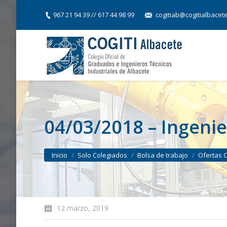
967 21 94 39 // 617 44 98 99
cogitiab@cogitialbacet
04/03/2018 – Ingenie
You are here:
Inicio
Solo Colegiados
Bolsa de trabajo
Ofertas 
12 marzo, 2019