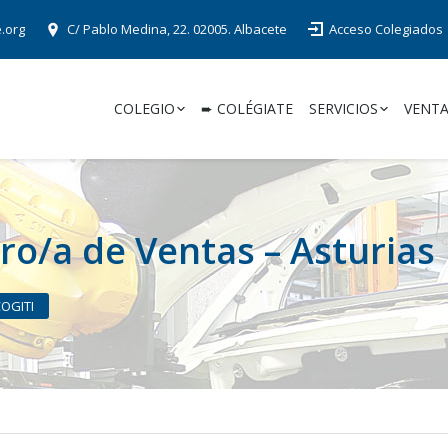
e.org
C/ Pablo Medina, 22. 02005. Albacete
Acceso Colegiados
COLEGIO
➨ COLÉGIATE
SERVICIOS
VENTA
ro/a de Ventas – Asturias
COGITI