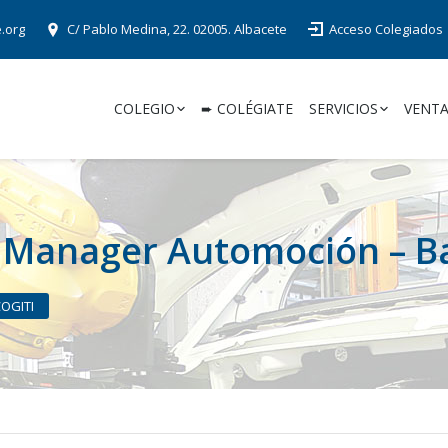
e.org
C/ Pablo Medina, 22. 02005. Albacete
Acceso Colegiados
COLEGIO
➨ COLÉGIATE
SERVICIOS
VENTA
t Manager Automoción – B
COGITI