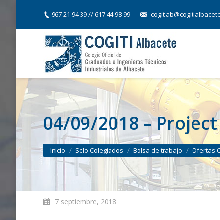
967 21 94 39 // 617 44 98 99
cogitiab@cogitialbacet
04/09/2018 – Projec
You are here:
Inicio
Solo Colegiados
Bolsa de trabajo
Ofertas 
7 septiembre, 2018