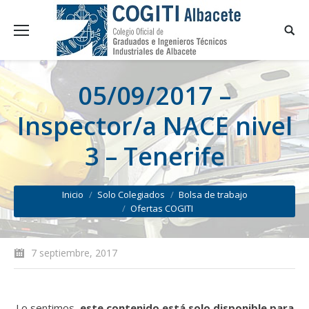
05/09/2017 –
Inspector/a NACE nivel
3 – Tenerife
You are here:
Inicio
Solo Colegiados
Bolsa de trabajo
Ofertas COGITI
7 septiembre, 2017
Lo sentimos,
este contenido está solo disponible para