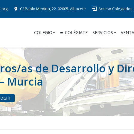
e.org
C/ Pablo Medina, 22. 02005. Albacete
Acceso Colegiados
COLEGIO
➨ COLÉGIATE
SERVICIOS
VENTA
ros/as de Desarrollo y Di
 – Murcia
COGITI