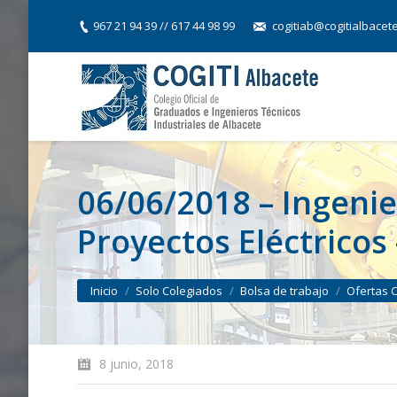
967 21 94 39 // 617 44 98 99
cogitiab@cogitialbacet
06/06/2018 – Ingenie
Proyectos Eléctricos
You are here:
Inicio
Solo Colegiados
Bolsa de trabajo
Ofertas 
8 junio, 2018