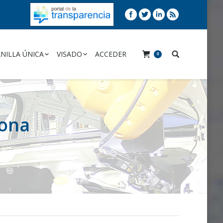
NILLA ÚNICA
VISADO
ACCEDER
0
lona