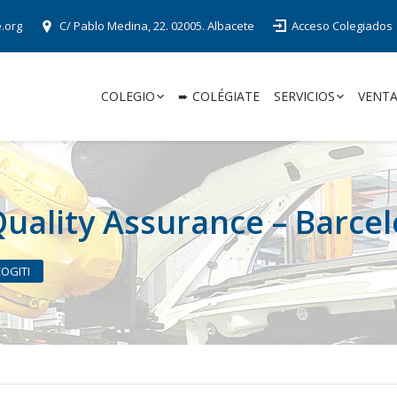
e.org
C/ Pablo Medina, 22. 02005. Albacete
Acceso Colegiados
COLEGIO
➨ COLÉGIATE
SERVICIOS
VENTA
Quality Assurance – Barce
COGITI