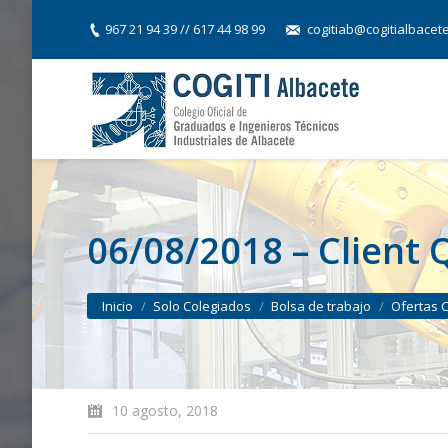
967 21 94 39 // 617 44 98 99
cogitiab@cogitialbacet
06/08/2018 – Client 
You are here:
Inicio
Solo Colegiados
Bolsa de trabajo
Ofertas 
10 agosto, 2018