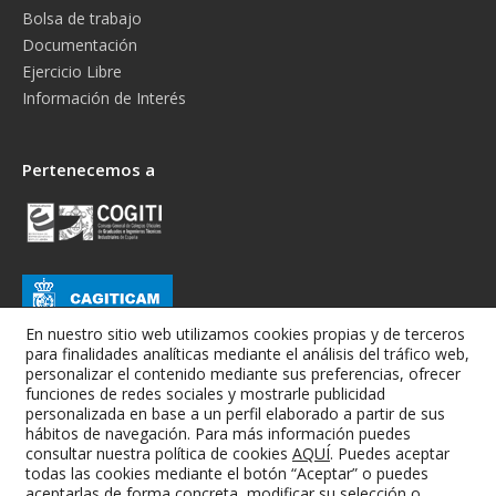
Bolsa de trabajo
Documentación
Ejercicio Libre
Información de Interés
Pertenecemos a
En nuestro sitio web utilizamos cookies propias y de terceros
para finalidades analíticas mediante el análisis del tráfico web,
personalizar el contenido mediante sus preferencias, ofrecer
funciones de redes sociales y mostrarle publicidad
personalizada en base a un perfil elaborado a partir de sus
hábitos de navegación. Para más información puedes
consultar nuestra política de cookies
AQUÍ
. Puedes aceptar
todas las cookies mediante el botón “Aceptar” o puedes
Colegio Oficial de Graduados e Ingenieros Técnicos Industriales de
aceptarlas de forma concreta, modificar su selección o