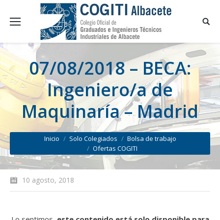
07/08/2018 – BECA:
Ingeniero/a de
Maquinaría – Madrid
You are here:
Inicio
Solo Colegiados
Bolsa de trabajo
Ofertas COGITI
10 agosto, 2018
Lo sentimos,
este contenido está solo disponible para