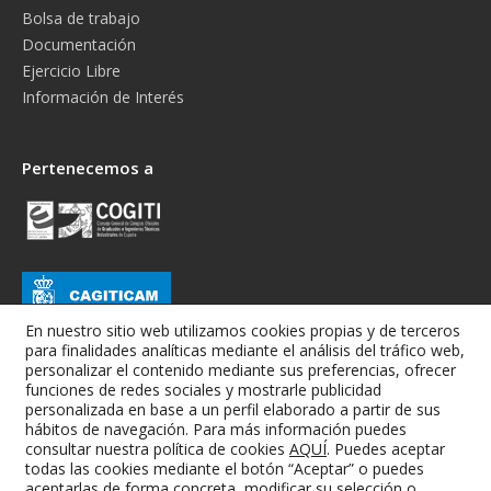
Bolsa de trabajo
Documentación
Ejercicio Libre
Información de Interés
Pertenecemos a
En nuestro sitio web utilizamos cookies propias y de terceros
para finalidades analíticas mediante el análisis del tráfico web,
personalizar el contenido mediante sus preferencias, ofrecer
funciones de redes sociales y mostrarle publicidad
personalizada en base a un perfil elaborado a partir de sus
hábitos de navegación. Para más información puedes
consultar nuestra política de cookies
AQUÍ
. Puedes aceptar
todas las cookies mediante el botón “Aceptar” o puedes
Colegio Oficial de Graduados e Ingenieros Técnicos Industriales de
aceptarlas de forma concreta, modificar su selección o