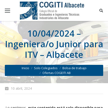
10/04/2024 –
Ingeniera/o Junior para
ITV – Albacete
You are here:
Inicio
Solo Colegiados
Bolsa de trabajo
Ofertas COGEITI AB
10 abril, 2024
Lo sentimos,
este contenido está solo disponible para