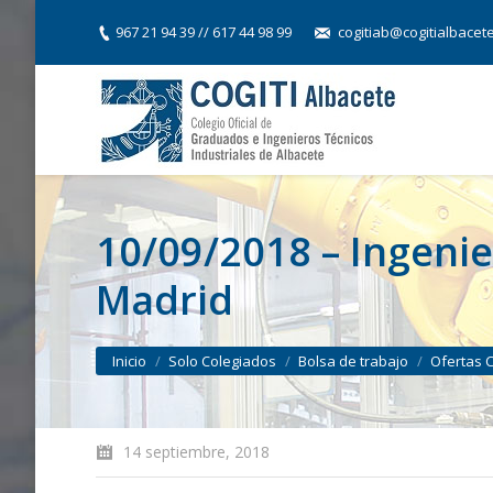
967 21 94 39 // 617 44 98 99
cogitiab@cogitialbacet
10/09/2018 – Ingenie
Madrid
You are here:
Inicio
Solo Colegiados
Bolsa de trabajo
Ofertas 
14 septiembre, 2018