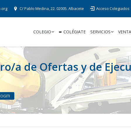
e.org
C/ Pablo Medina, 22. 02005. Albacete
Acceso Colegiados
COLEGIO
➨ COLÉGIATE
SERVICIOS
VENTA
ro/a de Ofertas y de Ejec
COGITI