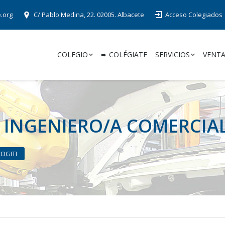
e.org
C/ Pablo Medina, 22. 02005. Albacete
Acceso Colegiados
COLEGIO
➨ COLÉGIATE
SERVICIOS
VENTA
I. INGENIERO/A COMERCIA
COGITI