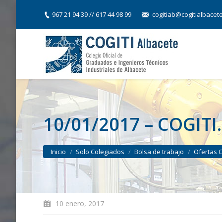
967 21 94 39 // 617 44 98 99
cogitiab@cogitialbacet
10/01/2017 – COGIT
You are here:
Inicio
Solo Colegiados
Bolsa de trabajo
Ofertas 
10 enero, 2017