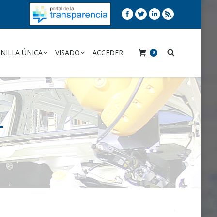
NILLA ÚNICA
VISADO
ACCEDER
0
L