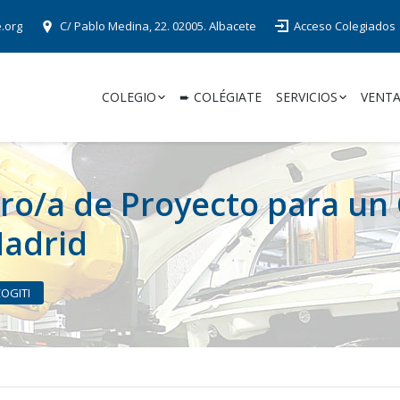
e.org
C/ Pablo Medina, 22. 02005. Albacete
Acceso Colegiados
COLEGIO
➨ COLÉGIATE
SERVICIOS
VENTA
ro/a de Proyecto para un 
Madrid
COGITI