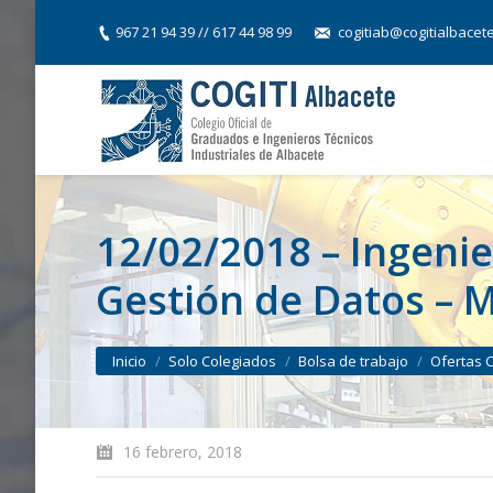
967 21 94 39 // 617 44 98 99
cogitiab@cogitialbacet
12/02/2018 – Ingenie
Gestión de Datos – 
You are here:
Inicio
Solo Colegiados
Bolsa de trabajo
Ofertas 
16 febrero, 2018