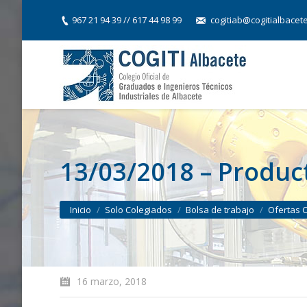
967 21 94 39 // 617 44 98 99
cogitiab@cogitialbacet
13/03/2018 – Produc
You are here:
Inicio
Solo Colegiados
Bolsa de trabajo
Ofertas 
16 marzo, 2018