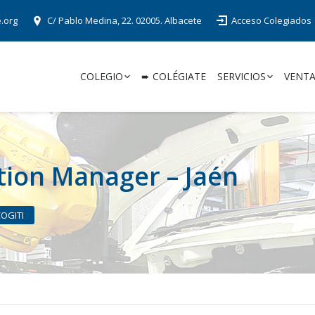
e.org
C/ Pablo Medina, 22. 02005. Albacete
Acceso Colegiados
COLEGIO
➨ COLÉGIATE
SERVICIOS
VENTA
tion Manager – Jaén
COGITI