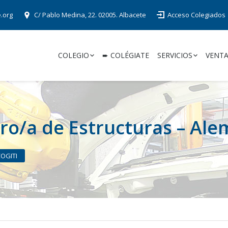
e.org
C/ Pablo Medina, 22. 02005. Albacete
Acceso Colegiados
COLEGIO
➨ COLÉGIATE
SERVICIOS
VENTA
ro/a de Estructuras – Ale
COGITI