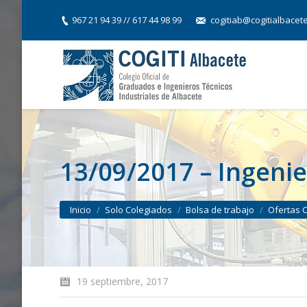
967 21 94 39 // 617 44 98 99
cogitiab@cogitialbacet
13/09/2017 – Ingenie
You are here:
Inicio
Solo Colegiados
Bolsa de trabajo
Ofertas 
19 septiembre, 2017