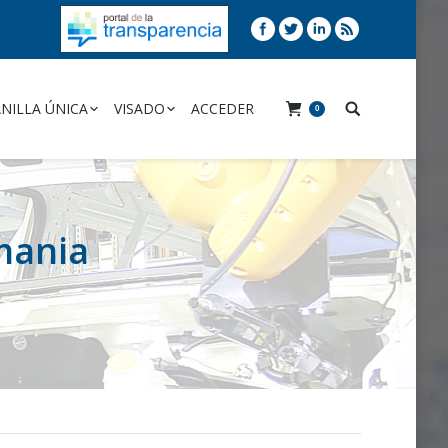
NILLA ÚNICA
VISADO
ACCEDER
0
mania