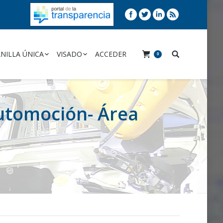
NILLA ÚNICA
VISADO
ACCEDER
0
utomoción- Área