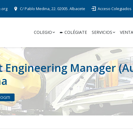
e.org
C/ Pablo Medina, 22. 02005. Albacete
Acceso Colegiados
COLEGIO
➨ COLÉGIATE
SERVICIOS
VENTA
t Engineering Manager (A
na
COGITI