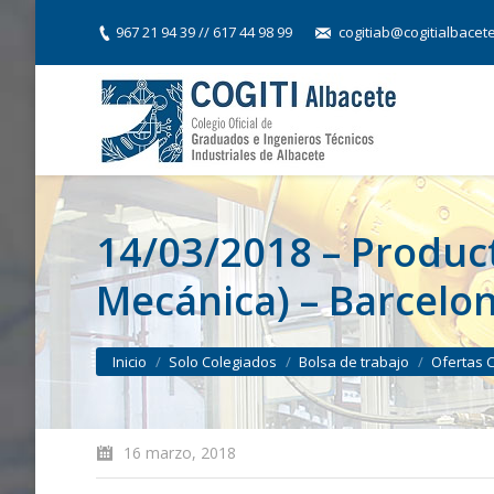
967 21 94 39 // 617 44 98 99
cogitiab@cogitialbacet
14/03/2018 – Produc
Mecánica) – Barcelo
You are here:
Inicio
Solo Colegiados
Bolsa de trabajo
Ofertas 
16 marzo, 2018