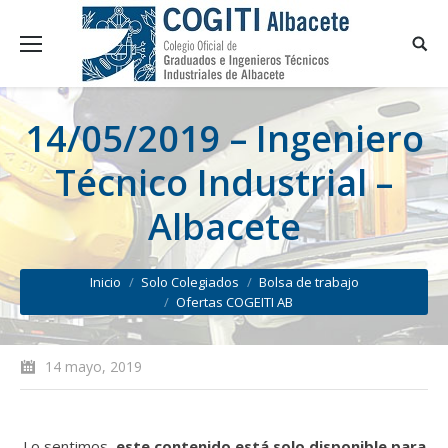
14/05/2019 – Ingeniero
Técnico Industrial –
Albacete
You are here:
Inicio
Solo Colegiados
Bolsa de trabajo
Ofertas COGEITI AB
14 mayo, 2019
Lo sentimos,
este contenido está solo disponible para