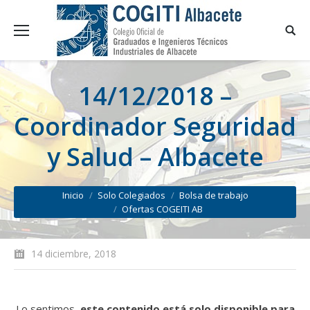
14/12/2018 –
Coordinador Seguridad
y Salud – Albacete
You are here:
Inicio
Solo Colegiados
Bolsa de trabajo
Ofertas COGEITI AB
14 diciembre, 2018
Lo sentimos,
este contenido está solo disponible para