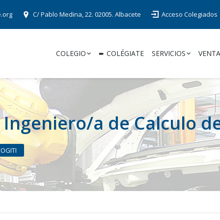
e.org
C/ Pablo Medina, 22. 02005. Albacete
Acceso Colegiados
COLEGIO
➨ COLÉGIATE
SERVICIOS
VENTA
 Ingeniero/a de Calculo d
COGITI