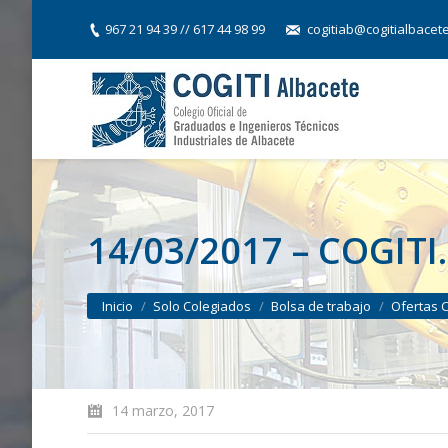
967 21 94 39 // 617 44 98 99
cogitiab@cogitialbacet
14/03/2017 – COGITI.
You are here:
Inicio
Solo Colegiados
Bolsa de trabajo
Ofertas 
14 marzo, 2017