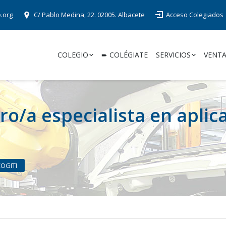
e.org
C/ Pablo Medina, 22. 02005. Albacete
Acceso Colegiados
COLEGIO
➨ COLÉGIATE
SERVICIOS
VENTA
ro/a especialista en apli
COGITI