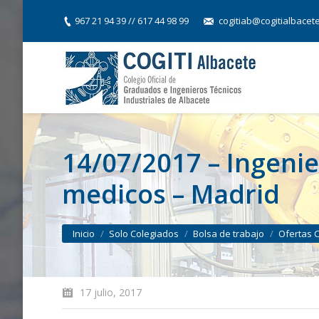
967 21 94 39 // 617 44 98 99
cogitiab@cogitialbacet
14/07/2017 – Ingenie
medicos – Madrid
You are here:
Inicio
Solo Colegiados
Bolsa de trabajo
Ofertas 
17 julio, 2017