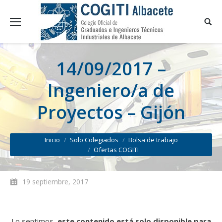
14/09/2017 –
Ingeniero/a de
Proyectos – Gijón
You are here:
Inicio
Solo Colegiados
Bolsa de trabajo
Ofertas COGITI
19 septiembre, 2017
Lo sentimos,
este contenido está solo disponible para