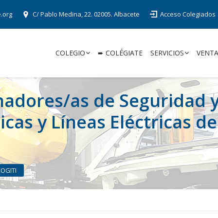
e.org
C/ Pablo Medina, 22. 02005. Albacete
Acceso Colegiados
COLEGIO
➨ COLÉGIATE
SERVICIOS
VENTA
nadores/as de Seguridad y
cas y Líneas Eléctricas de
COGITI