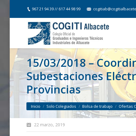
967 21 94 39 // 617 44 98 99
cogitiab@cogitialbacet
15/03/2018 – Coordi
Subestaciones Eléctri
Provincias
You are here:
Inicio
Solo Colegiados
Bolsa de trabajo
Ofertas 
22 marzo, 2019