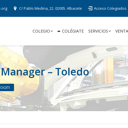
e.org
C/ Pablo Medina, 22. 02005. Albacete
Acceso Colegiados
COLEGIO
➨ COLÉGIATE
SERVICIOS
VENTA
t Manager – Toledo
COGITI