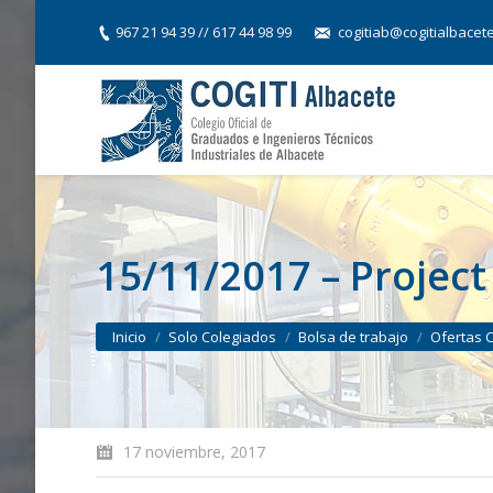
967 21 94 39 // 617 44 98 99
cogitiab@cogitialbacet
15/11/2017 – Projec
You are here:
Inicio
Solo Colegiados
Bolsa de trabajo
Ofertas 
17 noviembre, 2017