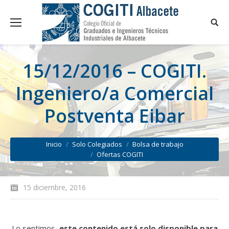
15/12/2016 – COGITI.
Ingeniero/a Comercial
Postventa Eibar
You are here:
Inicio
Solo Colegiados
Bolsa de trabajo
Ofertas COGITI
15 diciembre, 2016
Lo sentimos,
este contenido está solo disponible para