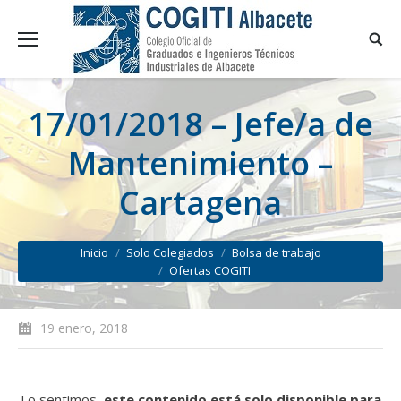
17/01/2018 – Jefe/a de
Mantenimiento –
Cartagena
You are here:
Inicio
Solo Colegiados
Bolsa de trabajo
Ofertas COGITI
19 enero, 2018
Lo sentimos,
este contenido está solo disponible para