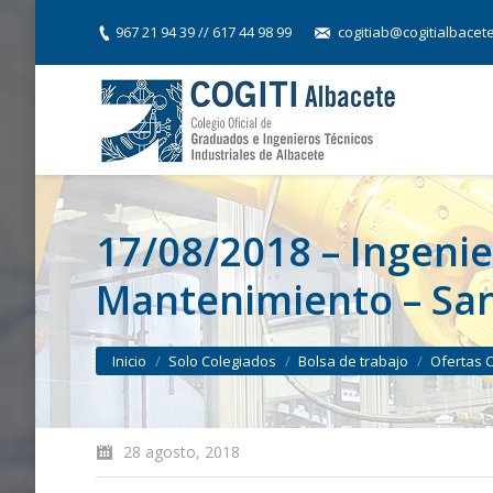
967 21 94 39 // 617 44 98 99
cogitiab@cogitialbacet
17/08/2018 – Ingeni
Mantenimiento – San
You are here:
Inicio
Solo Colegiados
Bolsa de trabajo
Ofertas 
28 agosto, 2018