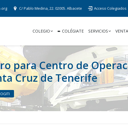
e.org
C/ Pablo Medina, 22. 02005. Albacete
Acceso Colegiados
COLEGIO
➨ COLÉGIATE
SERVICIOS
VENTA
ero para Centro de Operac
ta Cruz de Tenerife
COGITI