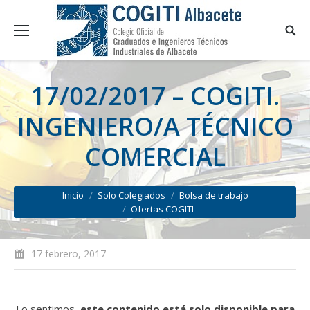
17/02/2017 – COGITI.
INGENIERO/A TÉCNICO
COMERCIAL
You are here:
Inicio
Solo Colegiados
Bolsa de trabajo
Ofertas COGITI
17 febrero, 2017
Lo sentimos,
este contenido está solo disponible para