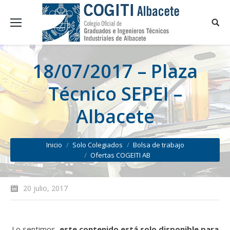
18/07/2017 – Plaza
Técnico SEPEI –
Albacete
You are here:
Inicio
Solo Colegiados
Bolsa de trabajo
Ofertas COGEITI AB
20 julio, 2017
Lo sentimos,
este contenido está solo disponible para