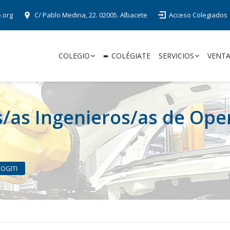
e.org
C/ Pablo Medina, 22. 02005. Albacete
Acceso Colegiados
COLEGIO
➨ COLÉGIATE
SERVICIOS
VENTA
/as Ingenieros/as de Ope
COGITI