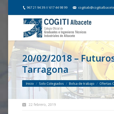
967 21 94 39 // 617 44 98 99
cogitiab@cogitialbacet
20/02/2018 – Futuros
Tarragona
You are here:
Inicio
Solo Colegiados
Bolsa de trabajo
Ofertas 
22 febrero, 2019