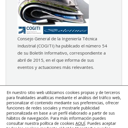
Consejo General de la Ingeniería Técnica
Industrial (COGITI) ha publicado el número 54
de su Boletín Informativo, correspondiente a
abril de 2015, en el que informa de sus
eventos y actuaciones más relevantes.
Si eres colegiado, puedes descargártelo en el
En nuestro sitio web utilizamos cookies propias y de terceros
siguiente
enlace
.
para finalidades analíticas mediante el análisis del tráfico web,
personalizar el contenido mediante sus preferencias, ofrecer
12 mayo, 2015
Noticias
By
Synergy Internet
funciones de redes sociales y mostrarle publicidad
personalizada en base a un perfil elaborado a partir de sus
hábitos de navegación. Para más información puedes
consultar nuestra política de cookies
AQUÍ
. Puedes aceptar