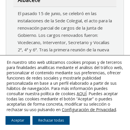
Albacete
El pasado 15 de junio, se celebró en las
instalaciones de la Sede Colegial, el acto para la
renovación parcial de cargos de la Junta de
Gobierno. Los cargos renovados fueron:
Vicedecano, Interventor, Secretario y Vocalías
2ª, 4ª y 6ª. Tras la primera reunión de la nueva
Junta de Gobierno celebrada el pasado 22 de…
En nuestro sitio web utilizamos cookies propias y de terceros
29 junio, 2015
Noticias
By
Synergy Internet
para finalidades analíticas mediante el análisis del tráfico web,
personalizar el contenido mediante sus preferencias, ofrecer
funciones de redes sociales y mostrarle publicidad
personalizada en base a un perfil elaborado a partir de sus
hábitos de navegación. Para más información puedes
consultar nuestra política de cookies
AQUÍ
. Puedes aceptar
Colegio Oficial de Graduados e Ingenieros Técnicos Industriales de
todas las cookies mediante el botón “Aceptar” o puedes
Albacete
aceptarlas de forma concreta, modificar su selección o
Aviso Legal
-
Condiciones Generales
-
RGPD
-
Cookies
Configuración de Privacidad
.
rechazar su uso pulsando en
Aceptar
Rechazar todas