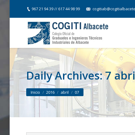
967 21 94 39 // 617 44 98 99
cogitiab@cogitialbacet
Daily Archives:
7 abri
You are here:
Inicio
2016
abril
07