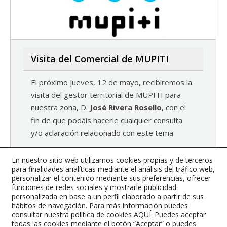
Visita del Comercial de MUPITI
El próximo jueves, 12 de mayo, recibiremos la
visita del gestor territorial de MUPITI para
nuestra zona, D.
José Rivera Rosello
, con el
fin de que podáis hacerle cualquier consulta
y/o aclaración relacionado con este tema.
El horario de atención al colegiado será en
En nuestro sitio web utilizamos cookies propias y de terceros
horario de mañana de 9,00 h. hasta 14.00 h.
para finalidades analíticas mediante el análisis del tráfico web,
personalizar el contenido mediante sus preferencias, ofrecer
4 mayo, 2016
Noticias
By
Synergy Internet
funciones de redes sociales y mostrarle publicidad
personalizada en base a un perfil elaborado a partir de sus
hábitos de navegación. Para más información puedes
consultar nuestra política de cookies
AQUÍ
. Puedes aceptar
todas las cookies mediante el botón “Aceptar” o puedes