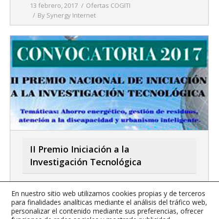
13 febrero, 2017
Ofertas COGITI
By
Synergy Internet
II Premio Iniciación a la
Investigación Tecnológica
Ampliado el plazo de presentación de trabajos
En nuestro sitio web utilizamos cookies propias y de terceros
al 31 de marzo de 2017
para finalidades analíticas mediante el análisis del tráfico web,
personalizar el contenido mediante sus preferencias, ofrecer
13 febrero, 2017
Noticias
By
Synergy Internet