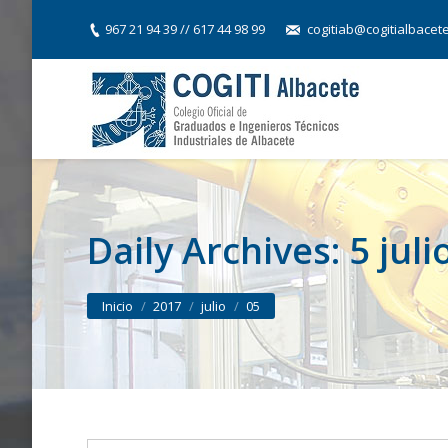
967 21 94 39 // 617 44 98 99
cogitiab@cogitialbacet
Daily Archives:
5 juli
You are here:
Inicio
2017
julio
05