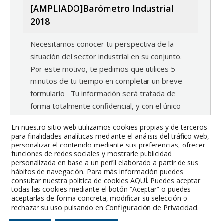
[AMPLIADO]Barómetro Industrial
2018
Necesitamos conocer tu perspectiva de la
situación del sector industrial en su conjunto.
Por este motivo, te pedimos que utilices 5
minutos de tu tiempo en completar un breve
formulario Tu información será tratada de
forma totalmente confidencial, y con el único
fin de obtener una visión generalizada y plural
En nuestro sitio web utilizamos cookies propias y de terceros
de la situación actual…
para finalidades analíticas mediante el análisis del tráfico web,
personalizar el contenido mediante sus preferencias, ofrecer
5 julio, 2018
Noticias
By
Prueba WooComerce
funciones de redes sociales y mostrarle publicidad
personalizada en base a un perfil elaborado a partir de sus
hábitos de navegación. Para más información puedes
consultar nuestra política de cookies
AQUÍ
. Puedes aceptar
todas las cookies mediante el botón “Aceptar” o puedes
Colegio Oficial de Graduados e Ingenieros Técnicos Industriales de
aceptarlas de forma concreta, modificar su selección o
Albacete
Configuración de Privacidad
.
rechazar su uso pulsando en
Aviso Legal
-
Condiciones Generales
-
RGPD
-
Cookies