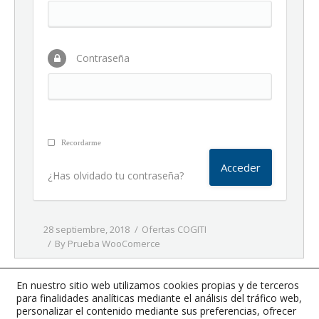
Contraseña
Recordarme
¿Has olvidado tu contraseña?
28 septiembre, 2018
Ofertas COGITI
By
Prueba WooComerce
En nuestro sitio web utilizamos cookies propias y de terceros
para finalidades analíticas mediante el análisis del tráfico web,
1
2
3
4
5
Página siguiente
personalizar el contenido mediante sus preferencias, ofrecer