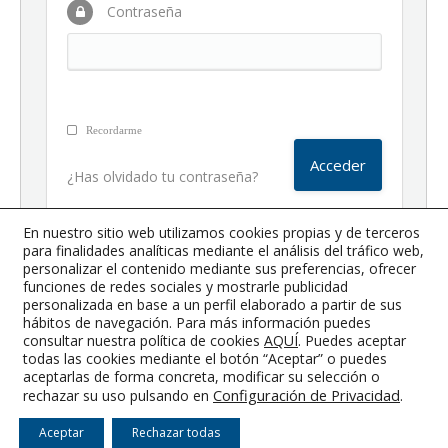
Contraseña
Recordarme
¿Has olvidado tu contraseña?
En nuestro sitio web utilizamos cookies propias y de terceros
para finalidades analíticas mediante el análisis del tráfico web,
14 septiembre, 2018
Ofertas COGITI
personalizar el contenido mediante sus preferencias, ofrecer
By
Prueba WooComerce
funciones de redes sociales y mostrarle publicidad
personalizada en base a un perfil elaborado a partir de sus
hábitos de navegación. Para más información puedes
consultar nuestra política de cookies
AQUÍ
. Puedes aceptar
todas las cookies mediante el botón “Aceptar” o puedes
Colegio Oficial de Graduados e Ingenieros Técnicos Industriales de
aceptarlas de forma concreta, modificar su selección o
Albacete
Configuración de Privacidad
.
rechazar su uso pulsando en
Aviso Legal
-
Condiciones Generales
-
RGPD
-
Cookies
Aceptar
Rechazar todas