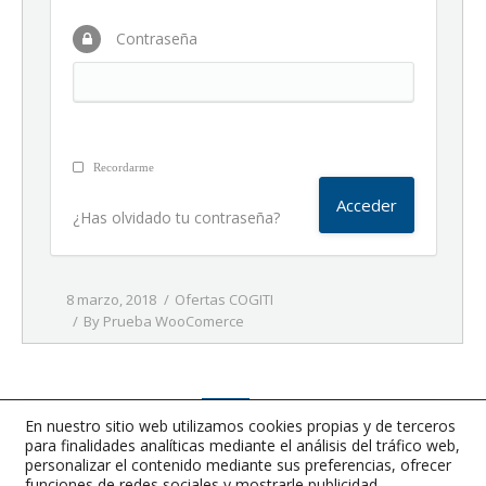
Contraseña
Recordarme
¿Has olvidado tu contraseña?
8 marzo, 2018
Ofertas COGITI
By
Prueba WooComerce
1
…
51
52
53
54
55
…
67
En nuestro sitio web utilizamos cookies propias y de terceros
para finalidades analíticas mediante el análisis del tráfico web,
Página anterior
Página siguiente
personalizar el contenido mediante sus preferencias, ofrecer
funciones de redes sociales y mostrarle publicidad