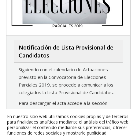
Notificación de Lista Provisional de
Candidatos
Siguiendo con el calendario de Actuaciones
previsto en la Convocatoria de Elecciones
Parciales 2019, se procede a comunicar a los
colegiados la Lista Provisional de Candidatos.
Para descargar el acta accede a la sección
habilitada (sólo para colegiados) a las
En nuestro sitio web utilizamos cookies propias y de terceros
Elecciones Parciales 2019
para finalidades analíticas mediante el análisis del tráfico web,
personalizar el contenido mediante sus preferencias, ofrecer
7 mayo, 2019
Noticias
By
Prueba WooComerce
funciones de redes sociales y mostrarle publicidad