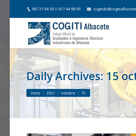
967 21 94 39 // 617 44 98 99
cogitiab@cogitialbacet
Daily Archives:
15 oc
You are here:
Inicio
2021
octubre
15