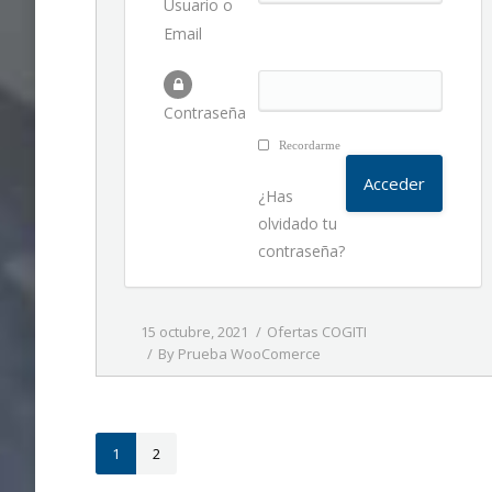
Usuario o
Email
Contraseña
Recordarme
¿Has
olvidado tu
contraseña?
15 octubre, 2021
Ofertas COGITI
By
Prueba WooComerce
1
2