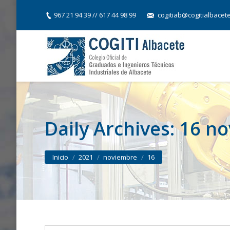
967 21 94 39 // 617 44 98 99
cogitiab@cogitialbacet
Daily Archives:
16 no
You are here:
Inicio
2021
noviembre
16