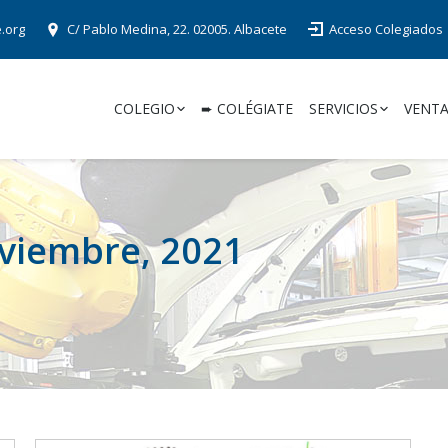
e.org
C/ Pablo Medina, 22. 02005. Albacete
Acceso Colegiados
COLEGIO
➨ COLÉGIATE
SERVICIOS
VENTA
viembre, 2021