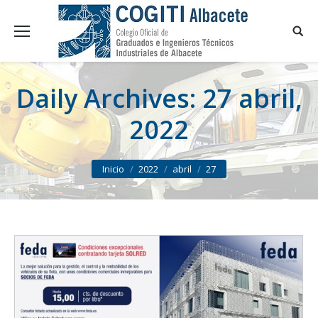
Daily Archives:
27 abril,
2022
You are here:
Inicio
2022
abril
27