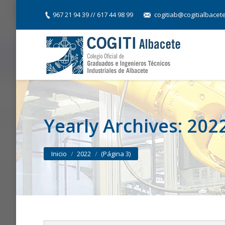
967 21 94 39 // 617 44 98 99
cogitiab@cogitialbacet
Yearly Archives:
202
You are here:
Inicio
2022
(Página 3)