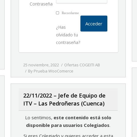
Contraseña
Recordarme
¿Has
olvidado tu
contraseña?
25 noviembre, 2022
Ofertas COGEITI AB
By
Prueba WooComerce
22/11/2022 – Jefe de Equipo de
ITV – Las Pedroñeras (Cuenca)
Lo sentimos,
este contenido está solo
disponible para usuarios Colegiados
.
Si eres Colegiado y quieres acceder a esta