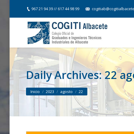
967 21 94 39 // 617 44 98 99
cogitiab@cogitialbacet
Daily Archives:
22 ag
You are here:
Inicio
2023
agosto
22