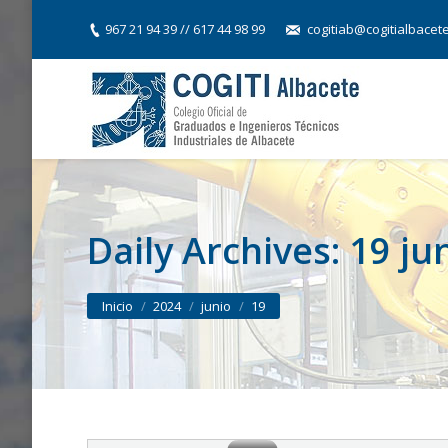
967 21 94 39 // 617 44 98 99
cogitiab@cogitialbacet
Daily Archives:
19 ju
You are here:
Inicio
2024
junio
19