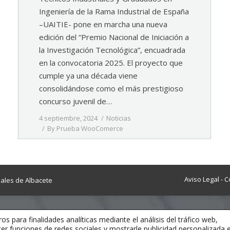
Ingeniería de la Rama Industrial de España
–UAITIE- pone en marcha una nueva
edición del “Premio Nacional de Iniciación a
la Investigación Tecnológica”, encuadrada
en la convocatoria 2025. El proyecto que
cumple ya una década viene
consolidándose como el más prestigioso
concurso juvenil de…
4 septiembre, 2024
Noticias
By
Prueba WooComerce
Aviso Legal
-
C
iales de Albacete
os para finalidades analíticas mediante el análisis del tráfico web,
cer funciones de redes sociales y mostrarle publicidad personalizada 