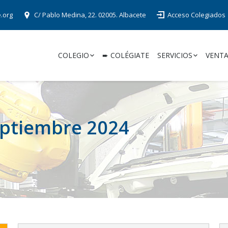
e.org
C/ Pablo Medina, 22. 02005. Albacete
Acceso Colegiados
COLEGIO
➨ COLÉGIATE
SERVICIOS
VENTA
ptiembre 2024