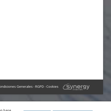
ondiciones Generales
-
RGPD
-
Cookies
en base