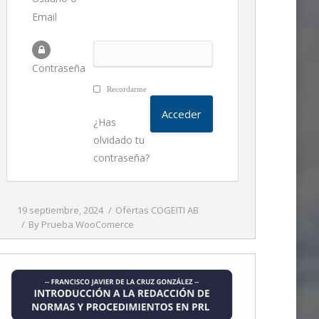
Email
Contraseña
Recordarme
¿Has
olvidado tu
contraseña?
19 septiembre, 2024
Ofertas COGEITI AB
By
Prueba WooComerce