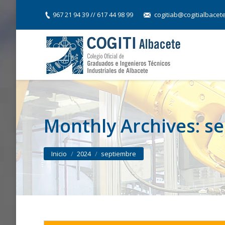
967 21 94 39 // 617 44 98 99
cogitiab@cogitialbacet
Monthly Archives:
se
You are here:
Inicio
2024
septiembre