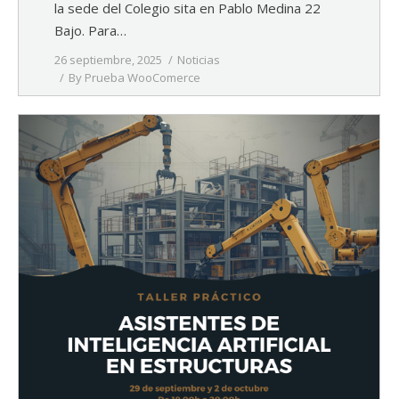
la sede del Colegio sita en Pablo Medina 22
Bajo. Para…
26 septiembre, 2025
Noticias
By
Prueba WooComerce