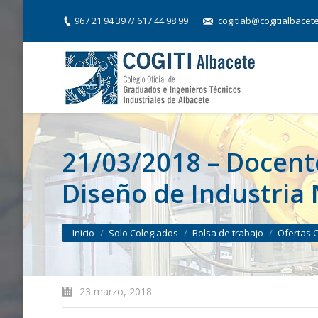
967 21 94 39 // 617 44 98 99
cogitiab@cogitialbacet
21/03/2018 – Docente
Diseño de Industria
You are here:
Inicio
Solo Colegiados
Bolsa de trabajo
Ofertas 
23 marzo, 2018